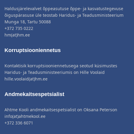
Haldusjärelevalvet õppeasutuse õppe- ja kasvatustegevuse
õiguspärasuse üle teostab Haridus- ja Teadusministeerium
Munga 18, Tartu 50088
+372 735 0222
hm(at)hm.ee
Korruptsiooniennetus
Kontaktisik korruptsiooniennetusega seotud küsimustes
Haridus- ja Teadusministeeriumis on Hille Voolaid
hille.voolaid(at)hm.ee
Andmekaitsespetsialist
Ahtme Kooli andmekaitsespetsialist on Oksana Peterson
info(at)ahtmekool.ee
+372 336 6071