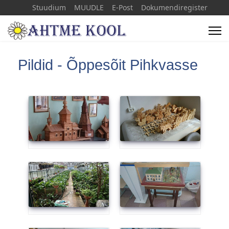
Stuudium
MUUDLE
E-Post
Dokumendiregister
+372 33 66071
info(a)ahtmekool.ee
Pildid - Õppesõit Pihkvasse