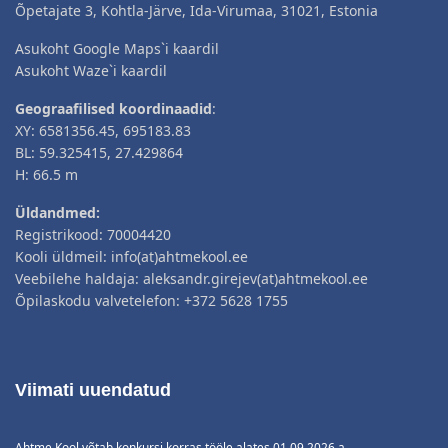
Õpetajate 3, Kohtla-Järve, Ida-Virumaa, 31021, Estonia
Asukoht Google Maps`i kaardil
Asukoht Waze`i kaardil
Geograafilised koordinaadid
:
XY: 6581356.45, 695183.83
BL: 59.325415, 27.429864
H: 66.5 m
Üldandmed:
Registrikood: 70004420
Kooli üldmeil: info(at)ahtmekool.ee
Veebilehe haldaja: aleksandr.girejev(at)ahtmekool.ee
Õpilaskodu valvetelefon: +372 5628 1755
Viimati uuendatud
Ahtme Kool võtab konkursi korras tööle alates 01.09.2026.a.