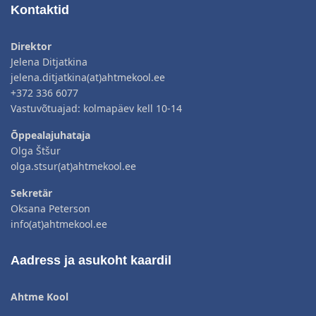
Kontaktid
Direktor
Jelena Ditjatkina
jelena.ditjatkina(at)ahtmekool.ee
+372 336 6077
Vastuvõtuajad: kolmapäev kell 10-14
Õppealajuhataja
Olga Štšur
olga.stsur(at)ahtmekool.ee
Sekretär
Oksana Peterson
info(at)ahtmekool.ee
Aadress ja asukoht kaardil
Ahtme Kool