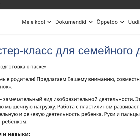
r
Meie kool
Dokumendid
Õppetöö
Uudi
тер-класс для семейного 
одготовка к пасхе»
мые родители! Предлагаем Вашему вниманию, совместно
нок».
— замечательный вид изобразительной деятельности. Эт
ю мышечную нагрузку. Работа с пластилином развивает 
ельную и речевую деятельность ребенка. Руки и пальцы
с ребенком.
 и навыки: