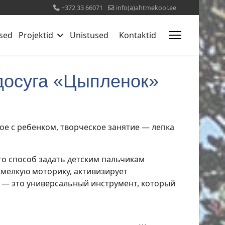
+372 33 66071
info(a)ahtmekool.ee
sed
Projektid
Unistused
Kontaktid
досуга «Цыпленок»
е с ребенком, творческое занятие — лепка
о способ задать детским пальчикам
мелкую моторику, активизирует
 — это универсальный инструмент, который