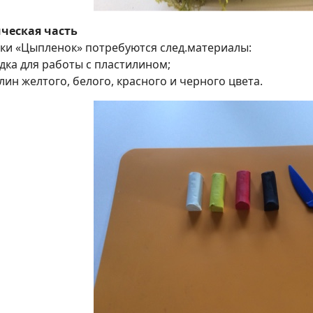
ческая часть
пки «Цыпленок» потребуются след.материалы:
дка для работы с пластилином;
лин желтого, белого, красного и черного цвета.