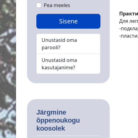
Pea meeles
Практи
Sisene
Для ле
-подкла
-пласти
Unustasid oma
parooli?
Unustasid oma
kasutajanime?
Järgmine
õppenoukogu
koosolek