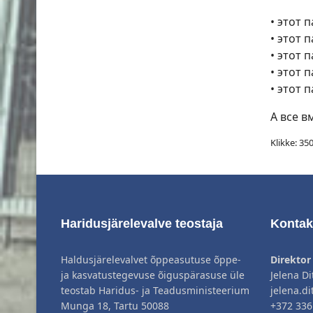
• этот 
• этот 
• этот 
• этот 
• этот 
А все в
Klikke: 35
Haridusjärelevalve teostaja
Kontak
Haldusjärelevalvet õppeasutuse õppe-
Direktor
ja kasvatustegevuse õiguspärasuse üle
Jelena Di
teostab Haridus- ja Teadusministeerium
jelena.di
Munga 18, Tartu 50088
+372 336