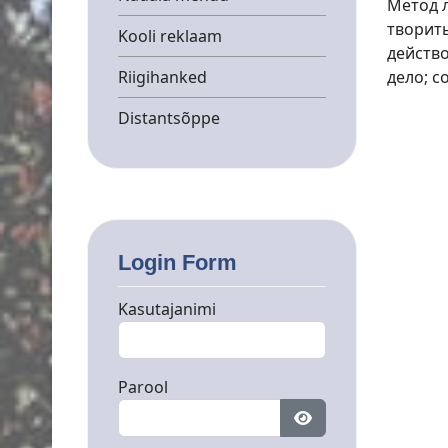
Метод л
творить
Kooli reklaam
действо
Riigihanked
дело; с
Distantsõppe
Login Form
Kasutajanimi
Parool
Näita parooli