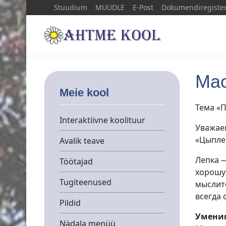
Stuudium
MUUDLE
E-Post
Dokumendiregiste
Мас
Meie kool
Тема «П
Interaktiivne koolituur
Уважае
«Цыпле
Avalik teave
Лепка 
Töötajad
хорошу
Tugiteenused
мыслит
всегда 
Pildid
Умения
Nädala menüü