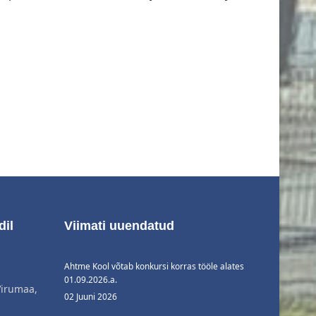
dil
Viimati uuendatud
Ahtme Kool võtab konkursi korras tööle alates
01.09.2026.a.
Virumaa,
02 Juuni 2026