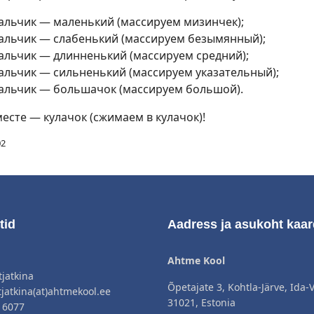
пальчик — маленький (массируем мизинчек);
пальчик — слабенький (массируем безымянный);
пальчик — длинненький (массируем средний);
пальчик — сильненький (массируем указательный);
пальчик — большачок (массируем большой).
месте — кулачок (сжимаем в кулачок)!
02
tid
Aadress ja asukoht kaar
Ahtme Kool
tjatkina
Õpetajate 3, Kohtla-Järve, Ida-
tjatkina(at)ahtmekool.ee
31021, Estonia
 6077